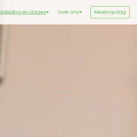
Opleiding en stages
Over ons
Meeloopdag