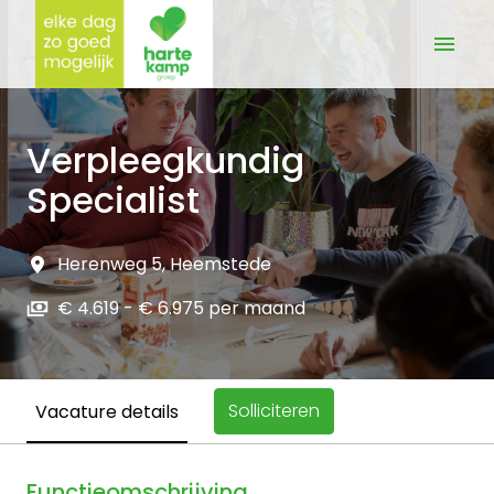
Overslaan
naar
Homepagina
content
Verpleegkundig
Specialist
Herenweg 5
,
Heemstede
€ 4.619 - € 6.975 per maand
Solliciteren
Vacature details
Functieomschrijving