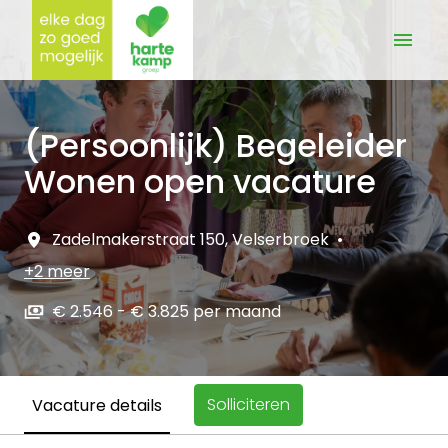
Overslaan
naar
Homepagina
content
(Persoonlijk) Begeleider
Wonen open vacature
Zadelmakerstraat 150
,
Velserbroek
•
+2 meer
€ 2.546 - € 3.825 per maand
Solliciteren
Vacature details