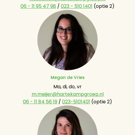
06 - 11 95 47 98
 / 
023 - 510 1401
 (optie 2)
Megan de Vries
m.meijer@hartekampgroep.nl
06 - 11 84 56 19
 / 
023-5101401
 (optie 2)