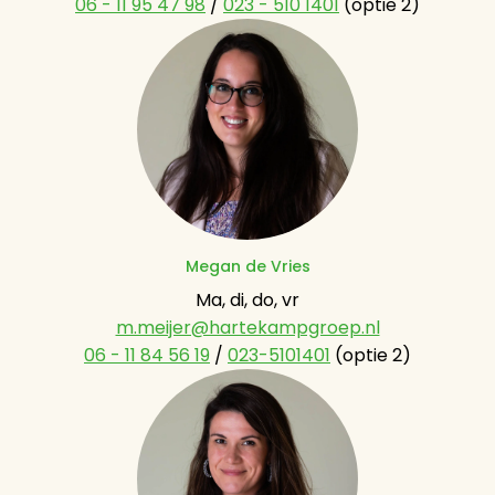
06 - 11 95 47 98
 / 
023 - 510 1401
 (optie 2)
Megan de Vries
m.meijer@hartekampgroep.nl
06 - 11 84 56 19
 / 
023-5101401
 (optie 2)