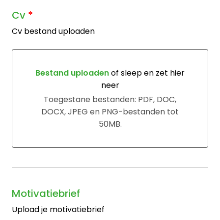
Cv
*
Cv bestand uploaden
Bestand uploaden
of sleep en zet hier
neer
Bestand uploaden of sleep en zet hier neer
Toegestane bestanden: PDF, DOC,
DOCX, JPEG en PNG-bestanden tot
50MB.
Motivatiebrief
Upload je motivatiebrief