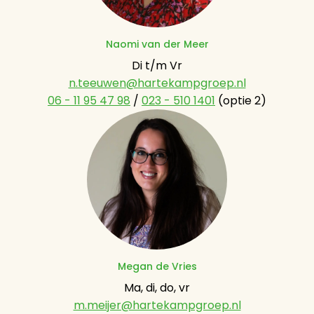
Naomi van der Meer
n.teeuwen@hartekampgroep.nl
06 - 11 95 47 98
 / 
023 - 510 1401
 (optie 2)
Megan de Vries
m.meijer@hartekampgroep.nl