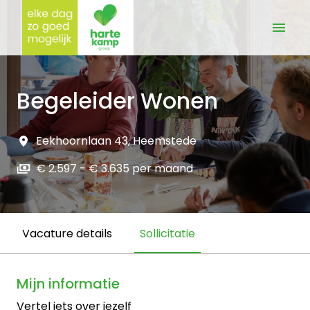
Overslaan
naar
Homepagina
content
Begeleider Wonen
Eekhoornlaan 43
,
Heemstede
€ 2.597 - € 3.635 per maand
Vacature details
Sollicitatie
Mijn informatie
Vertel iets over jezelf