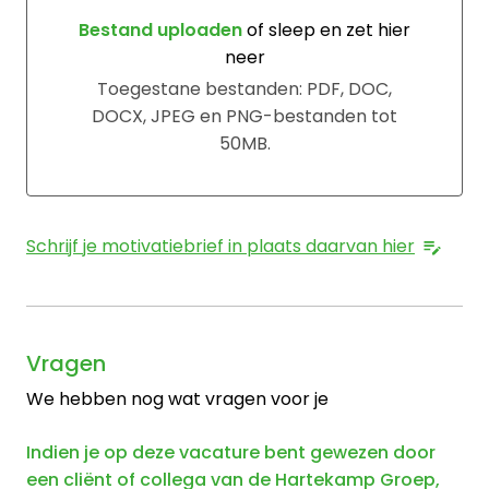
Bestand uploaden
of sleep en zet hier
neer
Bestand uploaden of sleep en zet hier neer
Toegestane bestanden: PDF, DOC,
DOCX, JPEG en PNG-bestanden tot
50MB.
Schrijf je motivatiebrief in plaats daarvan hier
Vragen
We hebben nog wat vragen voor je
Indien je op deze vacature bent gewezen door
een cliënt of collega van de Hartekamp Groep,