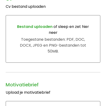
Cv bestand uploaden
Bestand uploaden
of sleep en zet hier
neer
Bestand uploaden of sleep en zet hier neer
Toegestane bestanden: PDF, DOC,
DOCX, JPEG en PNG-bestanden tot
50MB.
Motivatiebrief
Upload je motivatiebrief