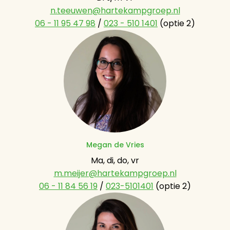
n.teeuwen@hartekampgroep.nl
06 - 11 95 47 98
 / 
023 - 510 1401
 (optie 2)
Megan de Vries
m.meijer@hartekampgroep.nl
06 - 11 84 56 19
 / 
023-5101401
 (optie 2)