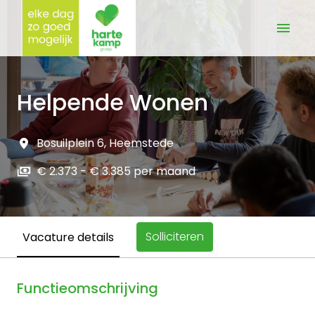
Overslaan
naar
Homepagina
content
Helpende Wonen
Bosuilplein 6
,
Heemstede
€ 2.373 - € 3.385 per maand
Solliciteren
Vacature details
Functieomschrijving