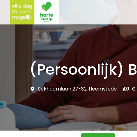
Overslaan
naar
Homepagina
content
(Persoonlijk)
Eekhoornlaan 27-32
,
Heemstede
€ 