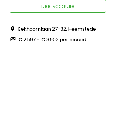
Deel vacature
Eekhoornlaan 27-32
,
Heemstede
€ 2.597 - € 3.902 per maand