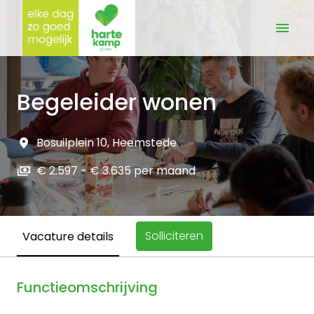
Overslaan
naar
Homepagina
content
Begeleider wonen
Bosuilplein 10
,
Heemstede
€ 2.597 - € 3.635 per maand
Solliciteren
Vacature details
Functieomschrijving