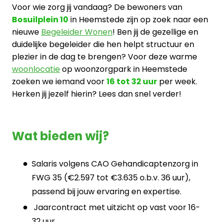
Voor wie zorg jij vandaag? De bewoners van
Bosuilplein 10
in Heemstede zijn op zoek naar een
nieuwe
Begeleider Wonen
! Ben jij de gezellige en
duidelijke begeleider die hen helpt structuur en
plezier in de dag te brengen? Voor deze warme
woonlocatie
op woonzorgpark in Heemstede
zoeken we iemand voor
16 tot 32 uur
per week.
Herken jij jezelf hierin? Lees dan snel verder!
Wat bieden wij?
Salaris volgens CAO Gehandicaptenzorg in
FWG 35 (€2.597 tot €3.635 o.b.v. 36 uur),
passend bij jouw ervaring en expertise.
Jaarcontract met uitzicht op vast voor 16-
32 uur.