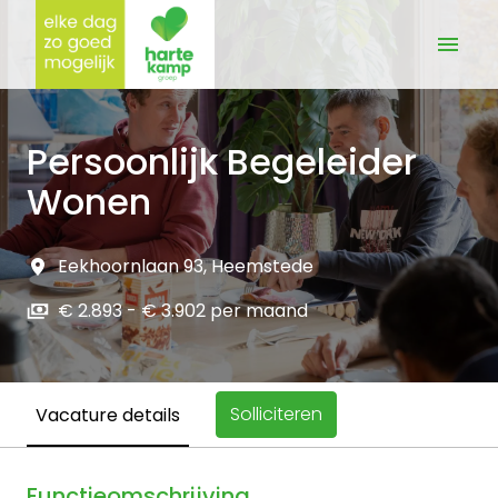
Overslaan
naar
Homepagina
content
Persoonlijk Begeleider
Wonen
Eekhoornlaan 93
,
Heemstede
€ 2.893 - € 3.902 per maand
Solliciteren
Vacature details
Functieomschrijving