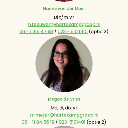
Naomi van der Meer
n.teeuwen@hartekampgroep.nl
06 - 11 95 47 98
 / 
023 - 510 1401
 (optie 2)
Megan de Vries
m.meijer@hartekampgroep.nl
06 - 11 84 56 19
 / 
023-5101401
 (optie 2)