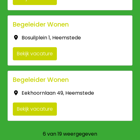
Begeleider Wonen
Bosuilplein 1
,
Heemstede
Bekijk vacature
Begeleider Wonen
Eekhoornlaan 49
,
Heemstede
Bekijk vacature
6 van 19 weergegeven